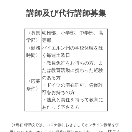
講師及び代行講師募集
〈募集
幼稚部、小学部、中学部、高
学部〉
等部
〈勤務
バイエルン州の学校休暇を除
時間〉
く毎週土曜日
・教員免許をお持ちの方、ま
たは教育活動に携わった経験
のある方
〈応募
・ドイツの滞在許可、労働許
条件〉
可をお持ちの方
・熱意と責任を持って教育に
あたって下さる方
（※現在補習校では、コロナ禍におきましてオンライン授業を併
また、ITスキ