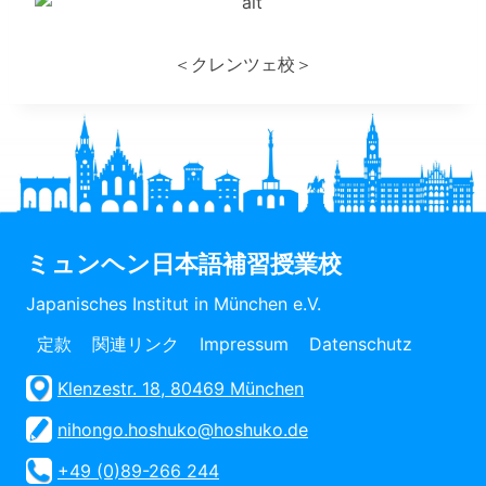
＜クレンツェ校＞
ミュンヘン日本語補習授業校
Japanisches Institut in München e.V.
定款
関連リンク
Impressum
Datenschutz
Klenzestr. 18, 80469 München
nihongo.hoshuko@hoshuko.de
+49 (0)89-266 244