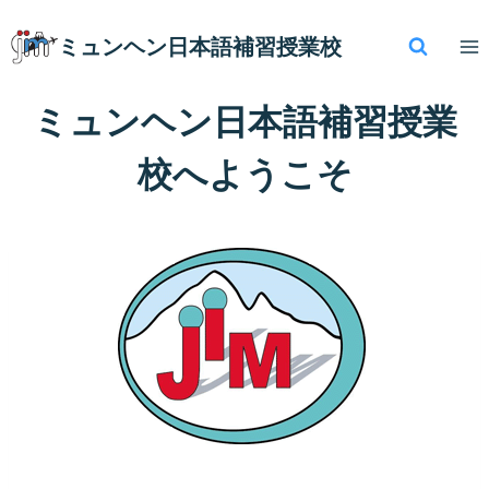
内
容
ミュンヘン​日本語補習授業校
を
ス
ミュンヘン日本語補習授業
キ
ッ
校へようこそ
プ