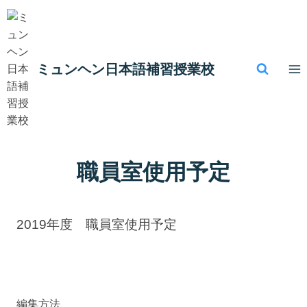
内
容
を
ス
ミュンヘン​日本語補習授業校
キ
ッ
プ
職員室使用予定
2019年度 職員室使用予定
編集方法