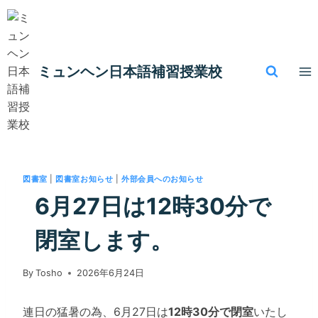
内
容
を
ス
ミュンヘン​日本語補習授業校
キ
ッ
プ
図書室
|
図書室お知らせ
|
外部会員へのお知らせ
6月27日は12時30分で
閉室します。
By
Tosho
2026年6月24日
連日の猛暑の為、6月27日は
12
時30
分で閉室
いたし