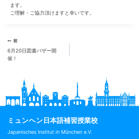
ます。
ご理解・ご協力頂けますと幸いです。
投
前
6月20日図書バザー開
稿
催！
ナ
ビ
ゲ
ー
シ
ミュンヘン日本語補習授業校
ョ
Japanisches Institut in München e.V.