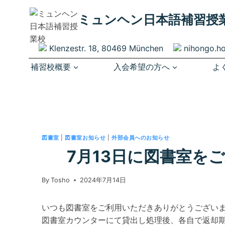
内
ミュンヘン​日本語補習授
容
を
ス
Klenzestr. 18, 80469 München
nihongo.h
キ
補習校概要
入会希望の方へ
よ
ッ
プ
図書室
|
図書室お知らせ
|
外部会員へのお知らせ
7月13日に図書室を
By
Tosho
2024年7月14日
いつも図書室をご利用いただきありがとうござい
図書室カウンターにて貸出し処理後、各自で返却