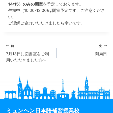
14:15）のみの開室
を予定しております。
午前中（10:00-12:00)は閉室予定です、ご注意くださ
い。
ご理解ご協力いただけましたら幸いです。
投
前
次
7月13日に図書室をご利
開局日
稿
用いただきました方へ
ナ
ビ
ゲ
ー
シ
ミュンヘン日本語補習授業校