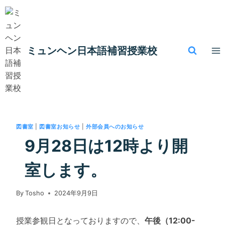
内
容
を
ス
ミュンヘン​日本語補習授業校
キ
ッ
プ
図書室
|
図書室お知らせ
|
外部会員へのお知らせ
9月28日は12時より開
室します。
By
Tosho
2024年9月9日
授業参観日となっておりますので、
午後（12:00-