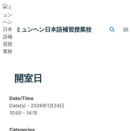
内
容
を
ス
ミュンヘン​日本語補習授業校
キ
ッ
プ
開室日
Date/Time
Date(s) - 2026年1月24日
10:00 - 14:15
Categories