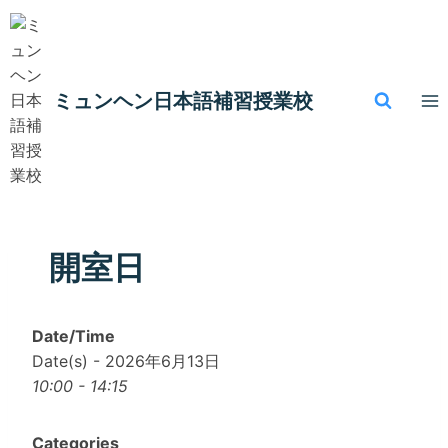
内
容
を
ス
ミュンヘン​日本語補習授業校
キ
ッ
プ
開室日
Date/Time
Date(s) - 2026年6月13日
10:00 - 14:15
Categories