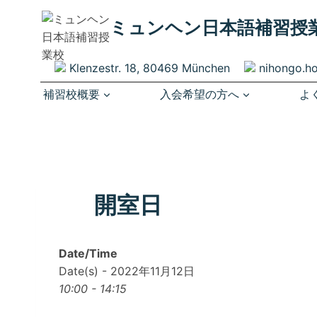
内
ミュンヘン​日本語補習授
容
を
ス
Klenzestr. 18, 80469 München
nihongo.h
キ
補習校概要
入会希望の方へ
よ
ッ
プ
開室日
Date/Time
Date(s) - 2022年11月12日
10:00 - 14:15