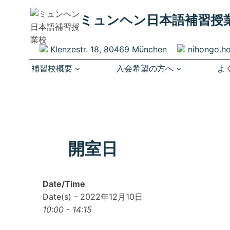
内
ミュンヘン​日本語補習授
容
を
ス
Klenzestr. 18, 80469 München
nihongo.h
キ
補習校概要
入会希望の方へ
よ
ッ
プ
開室日
Date/Time
Date(s) - 2022年12月10日
10:00 - 14:15