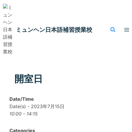
内
容
を
ス
ミュンヘン​日本語補習授業校
キ
ッ
プ
開室日
Date/Time
Date(s) - 2023年7月15日
10:00 - 14:15
Categories