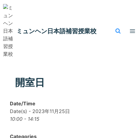
内
容
を
ス
ミュンヘン​日本語補習授業校
キ
ッ
プ
開室日
Date/Time
Date(s) - 2023年11月25日
10:00 - 14:15
Categories