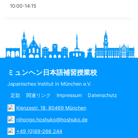
10:00-14:15
ミュンヘン日本語補習授業校
Japanisches Institut in München e.V.
定款
関連リンク
Impressum
Datenschutz
Klenzestr. 18, 80469 München
nihongo.hoshuko@hoshuko.de
+49 (0)89-266 244