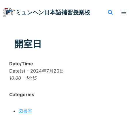
内
容
ミュンヘン​日本語補習授業校
を
ス
キ
ッ
開室日
プ
Date/Time
Date(s) - 2024年7月20日
10:00 - 14:15
Categories
図書室