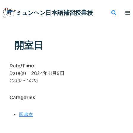
内
容
ミュンヘン​日本語補習授業校
を
ス
キ
ッ
開室日
プ
Date/Time
Date(s) - 2024年11月9日
10:00 - 14:15
Categories
図書室