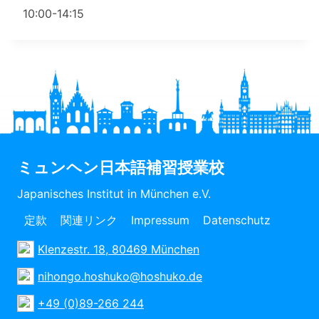
10:00-14:15
ミュンヘン日本語補習授業校
Japanisches Institut in München e.V.
定款
関連リンク
Impressum
Datenschutz
Klenzestr. 18, 80469 München
nihongo.hoshuko@hoshuko.de
+49 (0)89-266 244