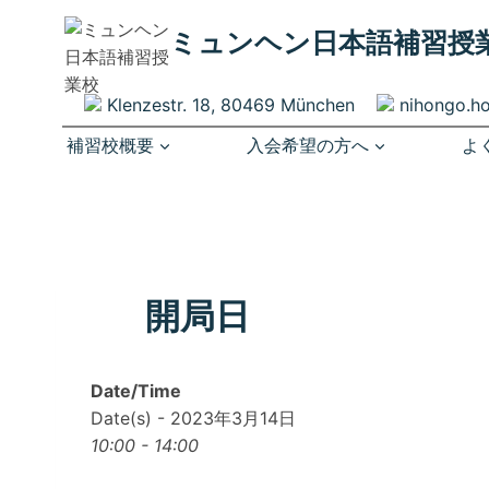
内
ミュンヘン​日本語補習授
容
を
ス
Klenzestr. 18, 80469 München
nihongo.h
キ
補習校概要
入会希望の方へ
よ
ッ
プ
開局日
Date/Time
Date(s) - 2023年3月14日
10:00 - 14:00