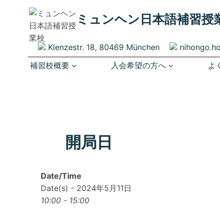
内
ミュンヘン​日本語補習授
容
を
ス
Klenzestr. 18, 80469 München
nihongo.h
キ
補習校概要
入会希望の方へ
よ
ッ
プ
開局日
Date/Time
Date(s) - 2024年5月11日
10:00 - 15:00