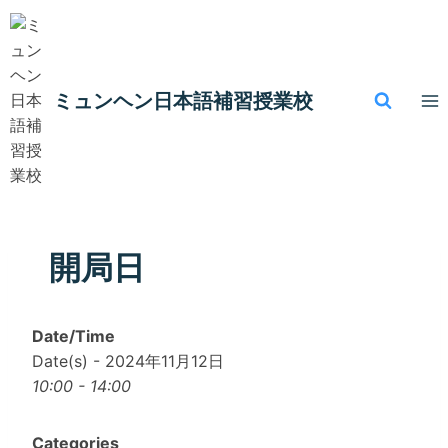
内
容
を
ス
ミュンヘン​日本語補習授業校
キ
ッ
プ
開局日
Date/Time
Date(s) - 2024年11月12日
10:00 - 14:00
Categories