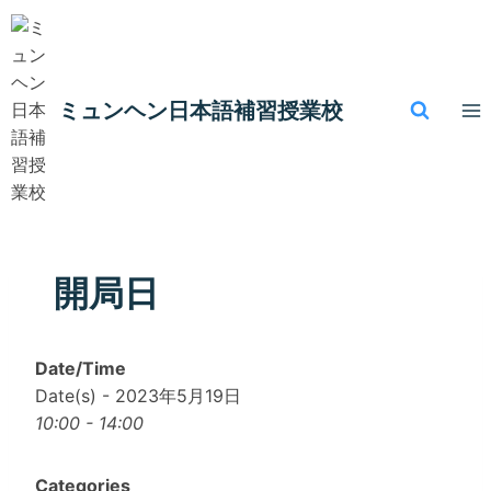
内
容
を
ス
ミュンヘン​日本語補習授業校
キ
ッ
プ
開局日
Date/Time
Date(s) - 2023年5月19日
10:00 - 14:00
Categories