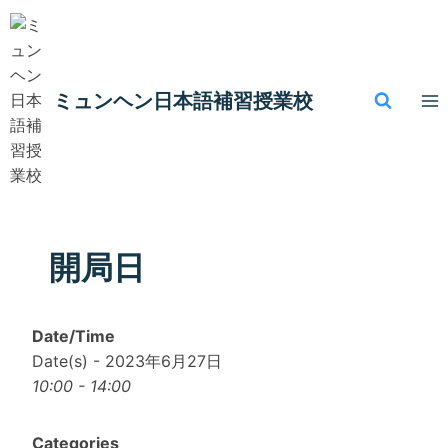
内
容
を
ス
ミュンヘン​日本語補習授業校
キ
ッ
プ
開局日
Date/Time
Date(s) - 2023年6月27日
10:00 - 14:00
Categories