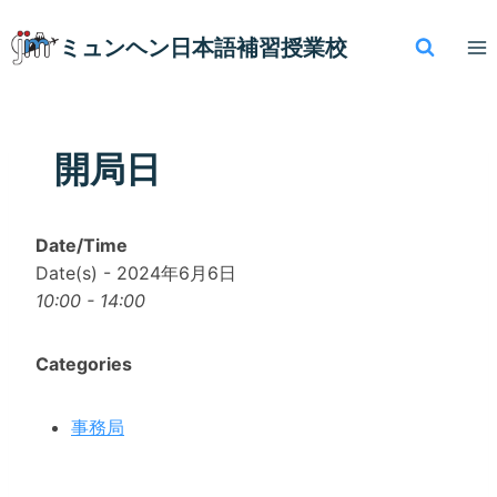
内
容
ミュンヘン​日本語補習授業校
を
ス
キ
ッ
開局日
プ
Date/Time
Date(s) - 2024年6月6日
10:00 - 14:00
Categories
事務局