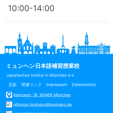
10:00-14:00
ミュンヘン日本語補習授業校
Japanisches Institut in München e.V.
定款
関連リンク
Impressum
Datenschutz
Klenzestr. 18, 80469 München
nihongo.hoshuko@hoshuko.de