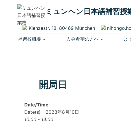
内
ミュンヘン​日本語補習授
容
を
ス
Klenzestr. 18, 80469 München
nihongo.h
キ
補習校概要
入会希望の方へ
よ
ッ
プ
開局日
Date/Time
Date(s) - 2023年8月10日
10:00 - 14:00