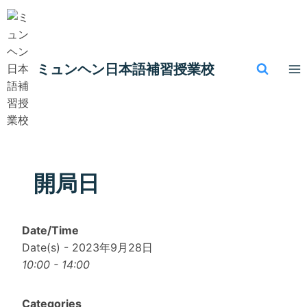
内
容
を
ス
ミュンヘン​日本語補習授業校
キ
ッ
プ
開局日
Date/Time
Date(s) - 2023年9月28日
10:00 - 14:00
Categories