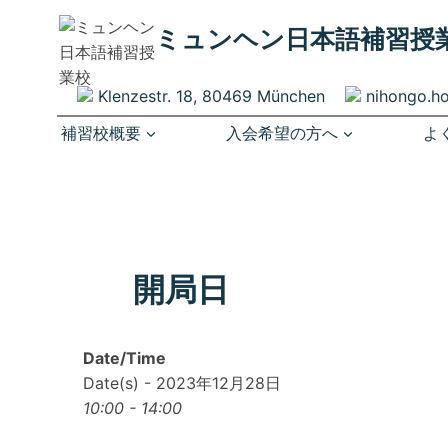
内
ミュンヘン​日本語補習授
容
を
ス
Klenzestr. 18, 80469 München
nihongo.h
キ
補習校概要
入会希望の方へ
よ
ッ
プ
開局日
Date/Time
Date(s) - 2023年12月28日
10:00 - 14:00