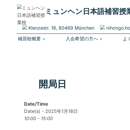
内
ミュンヘン​日本語補習授
容
を
ス
Klenzestr. 18, 80469 München
nihongo.h
キ
補習校概要
入会希望の方へ
よ
ッ
プ
開局日
Date/Time
Date(s) - 2025年1月18日
10:00 - 15:00