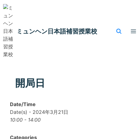
内
容
を
ス
ミュンヘン​日本語補習授業校
キ
ッ
プ
開局日
Date/Time
Date(s) - 2024年3月21日
10:00 - 14:00
Categories