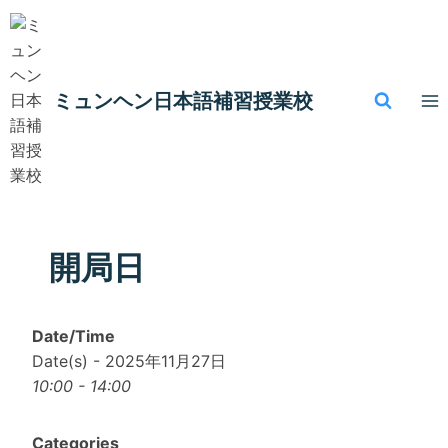
内
容
を
ス
ミュンヘン​日本語補習授業校
キ
ッ
プ
開局日
Date/Time
Date(s) - 2025年11月27日
10:00 - 14:00
Categories