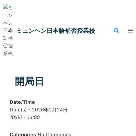
内
容
を
ス
ミュンヘン​日本語補習授業校
キ
ッ
プ
開局日
Date/Time
Date(s) - 2026年2月24日
10:00 - 14:00
Categories
No Categories