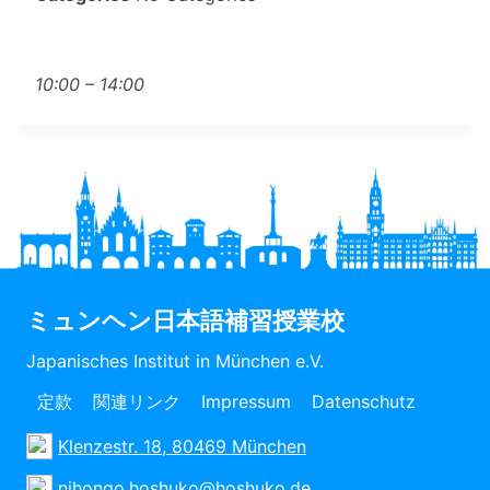
10:00 – 14:00
ミュンヘン日本語補習授業校
Japanisches Institut in München e.V.
定款
関連リンク
Impressum
Datenschutz
Klenzestr. 18, 80469 München
nihongo.hoshuko@hoshuko.de