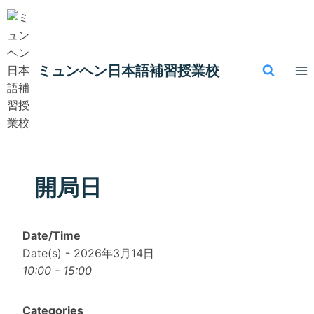
内
容
を
ス
ミュンヘン​日本語補習授業校
キ
ッ
プ
開局日
Date/Time
Date(s) - 2026年3月14日
10:00 - 15:00
Categories