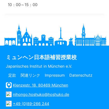
10：00～15：00
ミュンヘン日本語補習授業校
Japanisches Institut in München e.V.
定款
関連リンク
Impressum
Datenschutz
Klenzestr. 18, 80469 München
nihongo.hoshuko@hoshuko.de
+49 (0)89-266 244