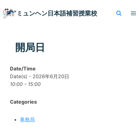
内
容
ミュンヘン​日本語補習授業校
を
ス
キ
ッ
開局日
プ
Date/Time
Date(s) - 2026年6月20日
10:00 - 15:00
Categories
事務局