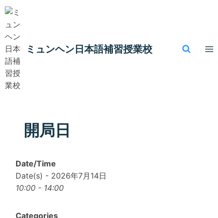
内
容
を
ス
ミュンヘン​日本語補習授業校
キ
ッ
プ
開局日
Date/Time
Date(s) - 2026年7月14日
10:00 - 14:00
Categories