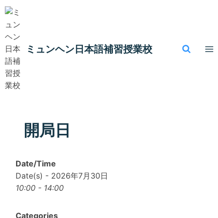
内
容
を
ス
ミュンヘン​日本語補習授業校
キ
ッ
プ
開局日
Date/Time
Date(s) - 2026年7月30日
10:00 - 14:00
Categories