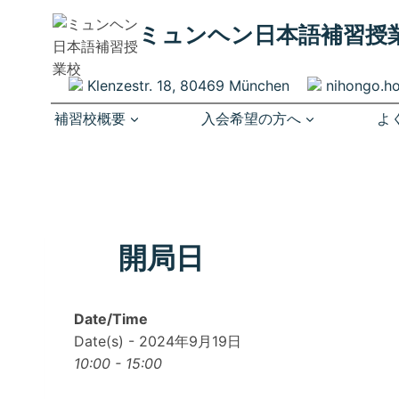
内
ミュンヘン​日本語補習授
容
を
ス
Klenzestr. 18, 80469 München
nihongo.h
キ
補習校概要
入会希望の方へ
よ
ッ
プ
開局日
Date/Time
Date(s) - 2024年9月19日
10:00 - 15:00