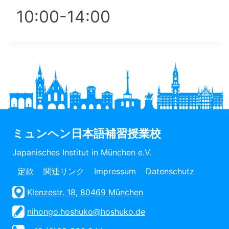
10:00-14:00
ミュンヘン日本語補習授業校
Japanisches Institut in München e.V.
定款
関連リンク
Impressum
Datenschutz
Klenzestr. 18, 80469 München
nihongo.hoshuko@hoshuko.de