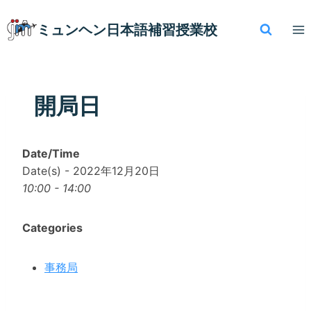
内
容
ミュンヘン​日本語補習授業校
を
ス
キ
ッ
開局日
プ
Date/Time
Date(s) - 2022年12月20日
10:00 - 14:00
Categories
事務局