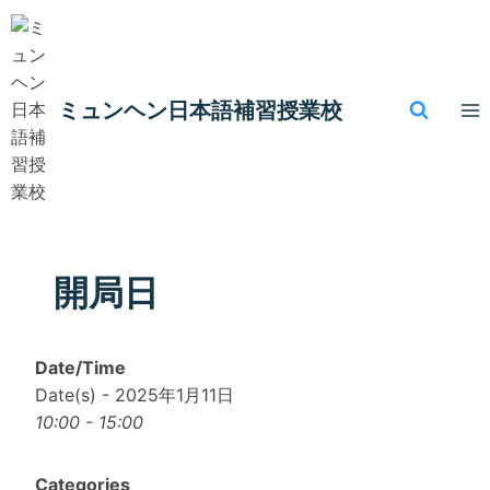
内
容
を
ス
ミュンヘン​日本語補習授業校
キ
ッ
プ
開局日
Date/Time
Date(s) - 2025年1月11日
10:00 - 15:00
Categories