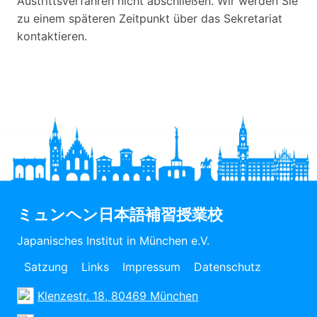
Austrittsverfahren nicht abschließen. Wir werden Sie
zu einem späteren Zeitpunkt über das Sekretariat
kontaktieren.
ミュンヘン日本語補習授業校
Japanisches Institut in München e.V.
Satzung
Links
Impressum
Datenschutz
Klenzestr. 18, 80469 München