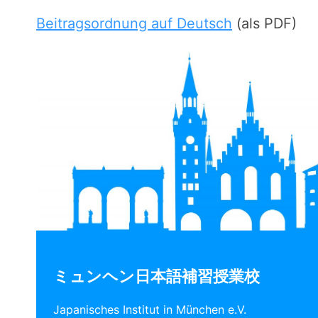
Beitragsordnung auf Deutsch
(als PDF)
ミュンヘン日本語補習授業校
Japanisches Institut in München e.V.