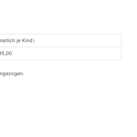
atlich je Kind）
95,00
ingezogen.